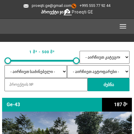
proeqti.ge@gmail.com
+995 555 77 92 44
ᲞᲠᲝᲔᲥᲢᲘ ᲯᲘ
Proeqti GE
1
მ² -
500
მ²
ᲫᲔᲑᲜᲐ
Ge-43
187 მ²