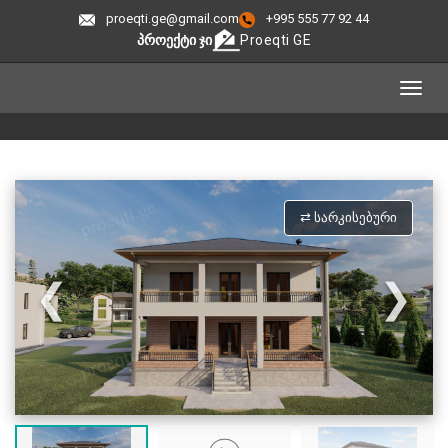
proeqti.ge@gmail.com
+995 555 77 92 44
ᲞᲠᲝᲔᲥᲢᲘ ᲯᲘ
Proeqti GE
⇄ ᲡᲐᲠᲙᲘᲡᲔᲑᲣᲠᲘ
❮
❯