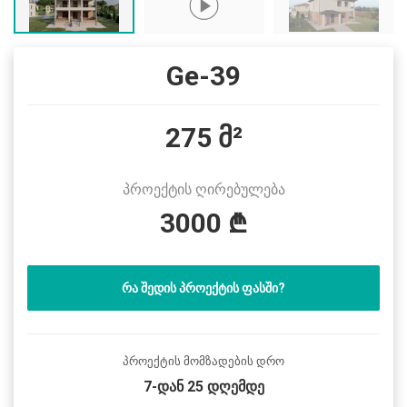
Ge-39
275 მ²
პროექტის ღირებულება
3000 ₾
ᲠᲐ ᲨᲔᲓᲘᲡ ᲞᲠᲝᲔᲥᲢᲘᲡ ᲤᲐᲡᲨᲘ?
პროექტის მომზადების დრო
7-დან 25 დღემდე