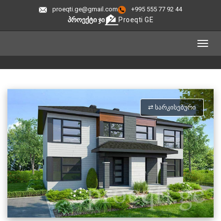
proeqti.ge@gmail.com
+995 555 77 92 44
ᲞᲠᲝᲔᲥᲢᲘ ᲯᲘ
Proeqti GE
⇄ ᲡᲐᲠᲙᲘᲡᲔᲑᲣᲠᲘ