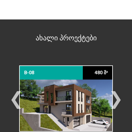
ახალი პროექტები
379 მ²
B-08
480 მ²
12-2
❮
❯