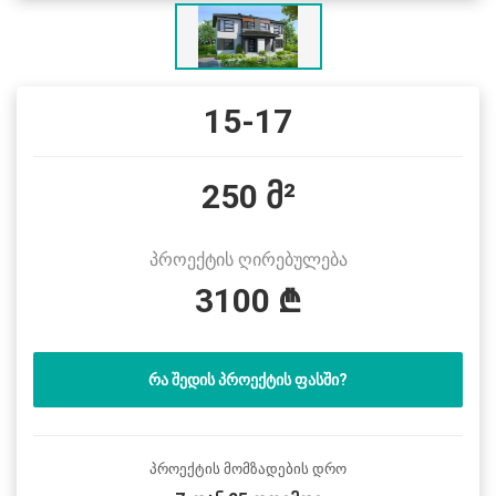
15-17
250 მ²
პროექტის ღირებულება
3100 ₾
ᲠᲐ ᲨᲔᲓᲘᲡ ᲞᲠᲝᲔᲥᲢᲘᲡ ᲤᲐᲡᲨᲘ?
პროექტის მომზადების დრო