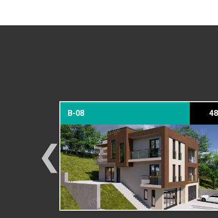
379 მ²
B-08
48
❮