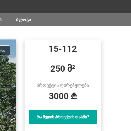
Ა
ᲑᲚᲝᲒᲘ
15-112
ᲣᲠᲘ
250 მ²
პროექტის ღირებულება
3000 ₾
ᲠᲐ ᲨᲔᲓᲘᲡ ᲞᲠᲝᲔᲥᲢᲘᲡ ᲤᲐᲡᲨᲘ?