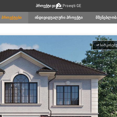
ᲞᲠᲝᲔᲥᲢᲘ ᲯᲘ
Proeqti GE
ᲞᲠᲝᲔᲥᲢᲔᲑᲘ
ᲘᲜᲓᲘᲕᲘᲓᲣᲐᲚᲣᲠᲘ ᲞᲠᲝᲔᲥᲢᲘ
ᲛᲨᲔᲜᲔᲑᲚᲝᲑ
⇄ ᲡᲐᲠᲙᲘᲡᲔᲑ