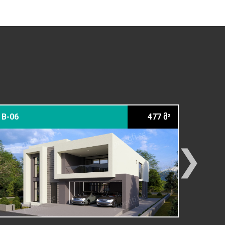
B-06
477 მ²
22-10 С
❯