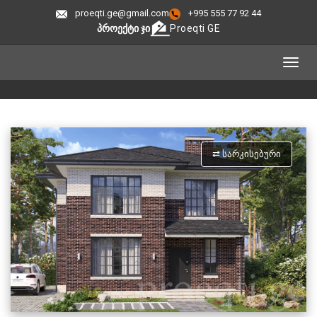
proeqti.ge@gmail.com
+995 555 77 92 44
ᲞᲠᲝᲔᲥᲢᲘ ᲯᲘ
Proeqti GE
⇄ ᲡᲐᲠᲙᲘᲡᲔᲑᲣᲠᲘ