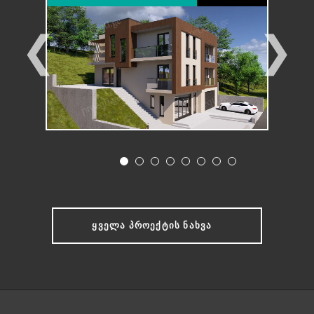
❮
❯
ᲧᲕᲔᲚᲐ ᲞᲠᲝᲔᲥᲢᲘᲡ ᲜᲐᲮᲕᲐ