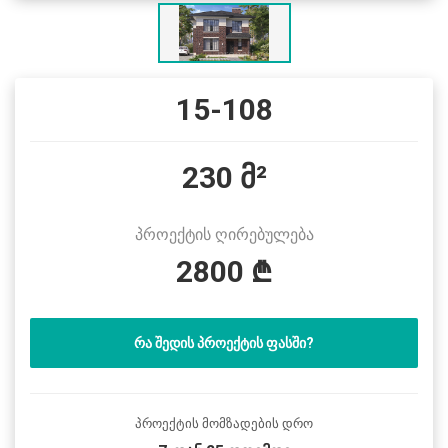
15-108
230 მ²
პროექტის ღირებულება
2800 ₾
ᲠᲐ ᲨᲔᲓᲘᲡ ᲞᲠᲝᲔᲥᲢᲘᲡ ᲤᲐᲡᲨᲘ?
პროექტის მომზადების დრო