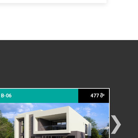
B-06
477 მ²
22-10 С
❯