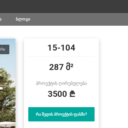
Ა
ᲑᲚᲝᲒᲘ
15-104
ᲣᲠᲘ
287 მ²
პროექტის ღირებულება
3500 ₾
ᲠᲐ ᲨᲔᲓᲘᲡ ᲞᲠᲝᲔᲥᲢᲘᲡ ᲤᲐᲡᲨᲘ?