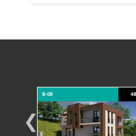
379 მ²
B-08
48
❮