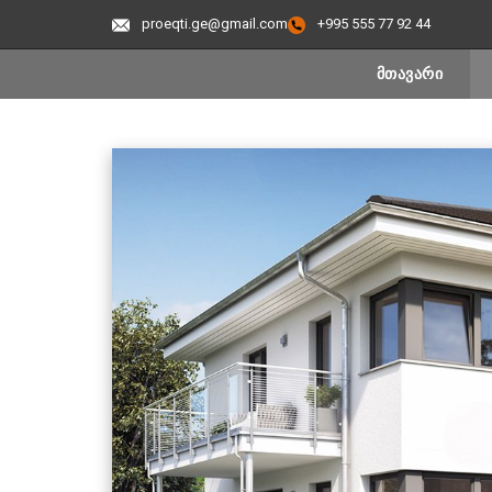
proeqti.ge@gmail.com
+995 555 77 92 44
ᲛᲗᲐᲕᲐᲠᲘ