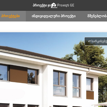
ᲞᲠᲝᲔᲥᲢᲘ ᲯᲘ
Proeqti GE
ᲞᲠᲝᲔᲥᲢᲔᲑᲘ
ᲘᲜᲓᲘᲕᲘᲓᲣᲐᲚᲣᲠᲘ ᲞᲠᲝᲔᲥᲢᲘ
ᲛᲨᲔᲜᲔᲑᲚᲝᲑ
⇄ ᲡᲐᲠᲙᲘᲡᲔᲑ