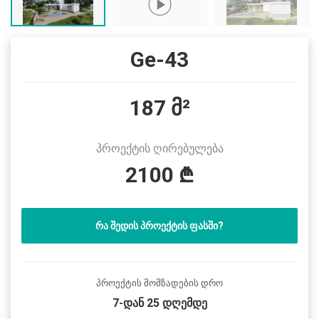
Ge-43
187 მ²
პროექტის ღირებულება
2100 ₾
ᲠᲐ ᲨᲔᲓᲘᲡ ᲞᲠᲝᲔᲥᲢᲘᲡ ᲤᲐᲡᲨᲘ?
პროექტის მომზადების დრო
7-დან 25 დღემდე