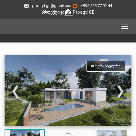
proeqti.ge@gmail.com
+995 555 77 92 44
ᲞᲠᲝᲔᲥᲢᲘ ᲯᲘ
Proeqti GE
⇄ ᲡᲐᲠᲙᲘᲡᲔᲑᲣᲠᲘ
❮
❯