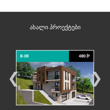
ახალი პროექტები
379 მ²
B-08
480 მ²
12-2
❮
❯