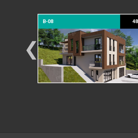
379 მ²
B-08
48
❮