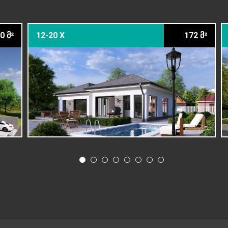
0 მ²
12-20 X
172 მ²