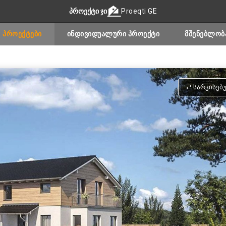
ᲞᲠᲝᲔᲥᲢᲘ ᲯᲘ
Proeqti GE
ᲞᲠᲝᲔᲥᲢᲔᲑᲘ
ᲘᲜᲓᲘᲕᲘᲓᲣᲐᲚᲣᲠᲘ ᲞᲠᲝᲔᲥᲢᲘ
ᲛᲨᲔᲜᲔᲑᲚᲝᲑ
⇄ ᲡᲐᲠᲙᲘᲡᲔᲑ