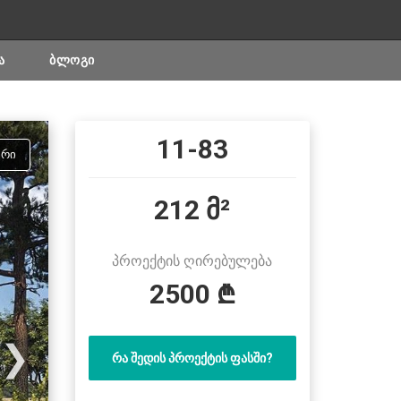
Ა
ᲑᲚᲝᲒᲘ
11-83
ᲣᲠᲘ
212 მ²
პროექტის ღირებულება
2500 ₾
❯
ᲠᲐ ᲨᲔᲓᲘᲡ ᲞᲠᲝᲔᲥᲢᲘᲡ ᲤᲐᲡᲨᲘ?