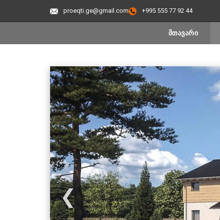
proeqti.ge@gmail.com
+995 555 77 92 44
ᲛᲗᲐᲕᲐᲠᲘ
❮