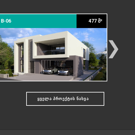
B-06
477 მ²
22-10 С
❯
ᲧᲕᲔᲚᲐ ᲞᲠᲝᲔᲥᲢᲘᲡ ᲜᲐᲮᲕᲐ