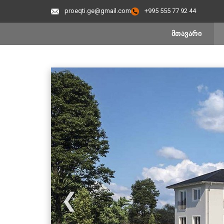
proeqti.ge@gmail.com
+995 555 77 92 44
ᲛᲗᲐᲕᲐᲠᲘ
❮