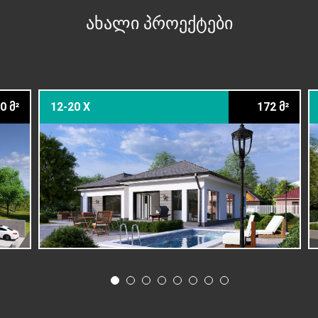
ახალი პროექტები
0 მ²
12-20 X
172 მ²