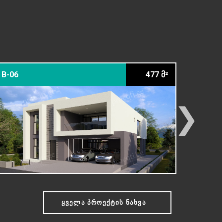
B-06
477 მ²
22-10 С
❯
ᲧᲕᲔᲚᲐ ᲞᲠᲝᲔᲥᲢᲘᲡ ᲜᲐᲮᲕᲐ