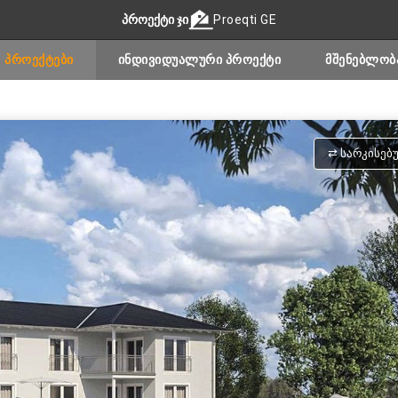
ᲞᲠᲝᲔᲥᲢᲘ ᲯᲘ
Proeqti GE
ᲞᲠᲝᲔᲥᲢᲔᲑᲘ
ᲘᲜᲓᲘᲕᲘᲓᲣᲐᲚᲣᲠᲘ ᲞᲠᲝᲔᲥᲢᲘ
ᲛᲨᲔᲜᲔᲑᲚᲝᲑ
⇄ ᲡᲐᲠᲙᲘᲡᲔᲑ