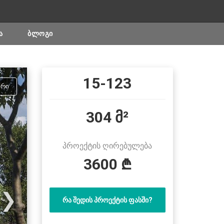
Ა
ᲑᲚᲝᲒᲘ
15-123
ᲣᲠᲘ
304 მ²
პროექტის ღირებულება
3600 ₾
❯
ᲠᲐ ᲨᲔᲓᲘᲡ ᲞᲠᲝᲔᲥᲢᲘᲡ ᲤᲐᲡᲨᲘ?