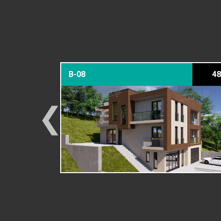
379 მ²
B-08
48
❮