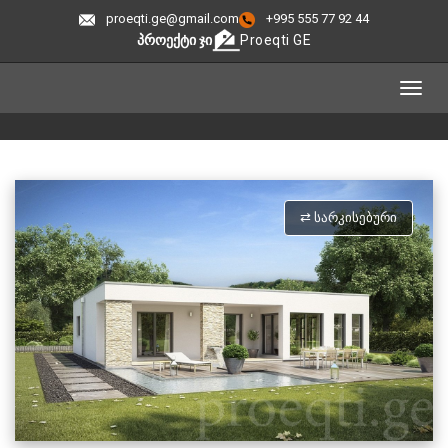
proeqti.ge@gmail.com
+995 555 77 92 44
ᲞᲠᲝᲔᲥᲢᲘ ᲯᲘ
Proeqti GE
⇄ ᲡᲐᲠᲙᲘᲡᲔᲑᲣᲠᲘ