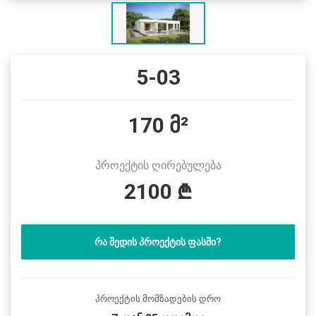
5-03
170 მ²
პროექტის ღირებულება
2100 ₾
ᲠᲐ ᲨᲔᲓᲘᲡ ᲞᲠᲝᲔᲥᲢᲘᲡ ᲤᲐᲡᲨᲘ?
პროექტის მომზადების დრო