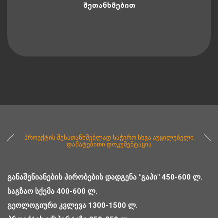
ᲨᲔᲗᲐᲜᲮᲛᲔᲑᲘᲗ
პროექტის შესათანხმებლად საჭირო სხვა აუცილებელი
დამატებითი დოკუმენტაცია
ᲒᲐᲜᲐᲨᲔᲜᲘᲐᲜᲔᲑᲘᲡ ᲞᲘᲠᲝᲑᲔᲑᲘᲡ ᲓᲐᲓᲒᲔᲜᲐ "ᲒᲐᲞᲘ" 450-600 Ლ.
ᲡᲐᲒᲖᲐᲝ ᲡᲥᲔᲛᲐ 400-600 Ლ.
ᲒᲔᲝᲚᲝᲒᲘᲣᲠᲘ ᲙᲕᲚᲔᲕᲐ 1300-1500 Ლ.