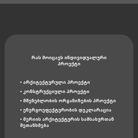
ᲠᲐᲡ ᲛᲝᲘᲪᲐᲕᲡ ᲘᲜᲓᲘᲕᲘᲓᲣᲐᲚᲣᲠᲘ
ᲞᲠᲝᲔᲥᲢᲘ
• ᲐᲠᲥᲘᲢᲔᲥᲢᲣᲠᲣᲚᲘ ᲞᲠᲝᲔᲥᲢᲘ
• ᲙᲝᲜᲡᲢᲠᲣᲥᲪᲘᲣᲚᲘ ᲞᲠᲝᲔᲥᲢᲘ
• ᲛᲨᲔᲜᲔᲑᲚᲝᲑᲘᲡ ᲝᲠᲒᲐᲜᲘᲖᲔᲑᲘᲡ ᲞᲠᲝᲔᲥᲢᲘ
• ᲔᲜᲔᲠᲒᲝᲔᲤᲔᲥᲢᲣᲠᲝᲑᲘᲡ ᲓᲔᲙᲚᲐᲠᲐᲪᲘᲐ
• ᲛᲔᲠᲘᲘᲡ ᲐᲠᲥᲘᲢᲔᲥᲢᲣᲠᲘᲡ ᲡᲐᲛᲡᲐᲮᲣᲠᲗᲐᲜ
ᲨᲔᲗᲐᲜᲮᲛᲔᲑᲐ