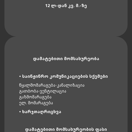
12 Ლ-ᲓᲐᲜ ᲙᲕ. Მ.-ᲖᲔ
ᲓᲐᲛᲐᲢᲔᲑᲘᲗᲘ ᲛᲝᲛᲡᲐᲮᲣᲠᲔᲝᲑᲐ
• ᲡᲐᲘᲜᲟᲘᲜᲠᲝ ᲙᲝᲛᲣᲜᲘᲙᲐᲪᲘᲔᲑᲘᲡ ᲡᲥᲔᲛᲔᲑᲘ
ᲬᲧᲐᲚᲛᲝᲛᲐᲠᲐᲒᲔᲑᲐ-ᲙᲐᲜᲐᲚᲘᲖᲐᲪᲘᲐ
ᲒᲐᲗᲑᲝᲑᲐ-ᲕᲔᲜᲢᲘᲚᲐᲪᲘᲐ
ᲒᲐᲖᲛᲝᲛᲐᲠᲐᲒᲔᲑᲐ
ᲔᲚ. ᲛᲝᲛᲐᲠᲐᲒᲔᲑᲐ
• ᲮᲐᲠᲯᲗᲐᲦᲠᲘᲪᲮᲕᲐ
ᲓᲐᲛᲐᲢᲔᲑᲘᲗᲘ ᲛᲝᲛᲡᲐᲮᲣᲠᲔᲝᲑᲘᲡ ᲤᲐᲡᲘ