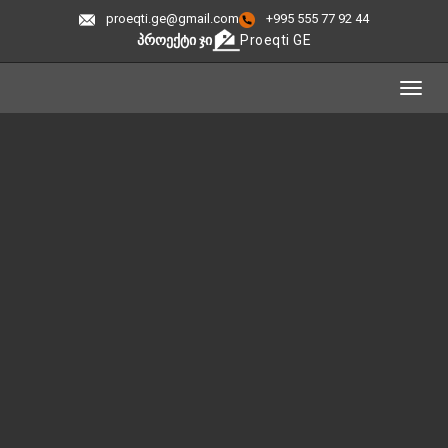
proeqti.ge@gmail.com
+995 555 77 92 44
ᲞᲠᲝᲔᲥᲢᲘ ᲯᲘ
Proeqti GE